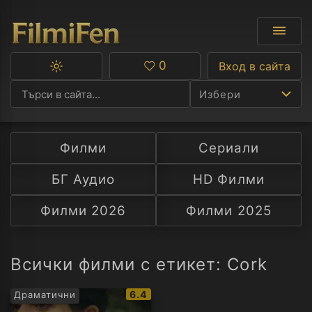
0
Вход в сайта
Превключване
Любими
между
Избери
тъмна
и
светла
тема
Филми
Сериали
Ф
БГ Аудио
HD Филми
С
Филми 2026
Филми 2025
А
Р
Всички филми с етикет: Cork
C
IMDb
6.4
Драматични
рейтинг: