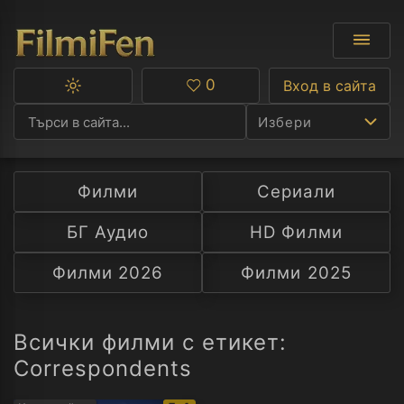
0
Вход в сайта
Превключване
Любими
между
Избери
тъмна
и
светла
тема
Филми
Сериали
Ф
БГ Аудио
HD Филми
С
Филми 2026
Филми 2025
А
Р
Всички филми с етикет:
Correspondents
C