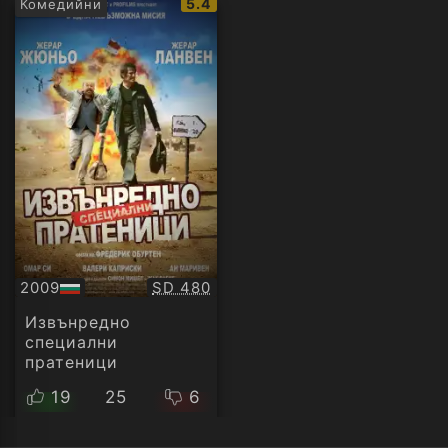
IMDb
5.4
Комедийни
рейтинг:
Качество:
2009
SD 480
БГ
аудио
Извънредно
специални
пратеници
19
25
6