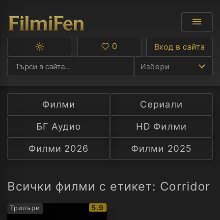
0
Вход в сайта
Превключване
Любими
между
Избери
тъмна
и
светла
тема
Филми
Сериали
Ф
БГ Аудио
HD Филми
С
Филми 2026
Филми 2025
А
Р
Всички филми с етикет: Corridor
C
IMDb
5.9
Трилъри
рейтинг: