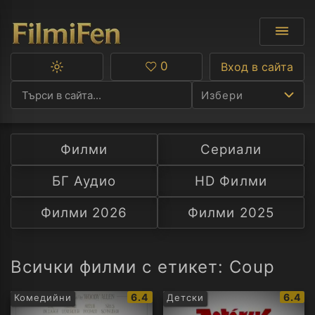
0
Вход в сайта
Превключване
Любими
между
Избери
тъмна
и
светла
тема
Филми
Сериали
Ф
БГ Аудио
HD Филми
С
Филми 2026
Филми 2025
А
Р
Всички филми с етикет: Coup
C
IMDb
IMDb
6.4
6.4
Комедийни
Детски
рейтинг:
рейти