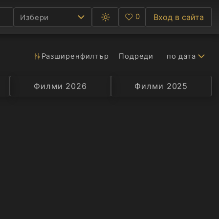
0
Вход в сайта
Избери
Превключване
Любими
между
тъмна
и
светла
Разширен
филтър
Подреди
по дата
Ф
тема
С
Филми 2026
Селекция
Превод
Филми 2025
Актьор
А
Р
C