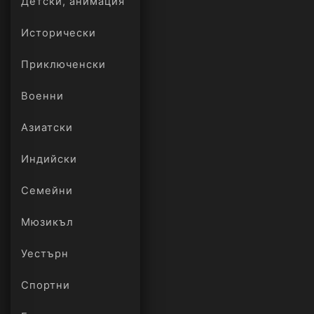
Детски, анимация
Исторически
Приключенски
Военни
Азиатски
Индийски
Семейни
Мюзикъл
Уестърн
Спортни