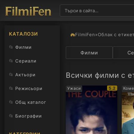
КАТАЛОЗИ
FilmiFen
»
Облак с етике
📂
Филми
Категория
Филми
Държав
Се
📂
Сериали
Всички филми с е
📂
Актьори
IMDb
📂
5.2
Режисьори
Ужаси
Ком
рейтинг:
📂
Общ каталог
📂
Биографии