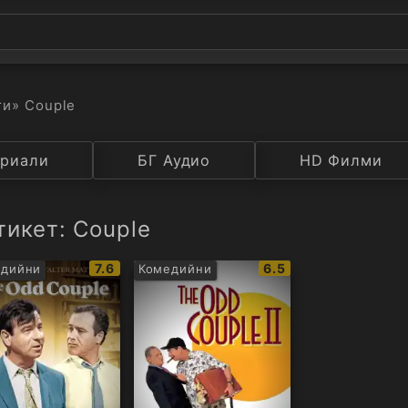
ти
» Couple
а
риали
Година
БГ Аудио
IMDB
HD Филми
Рейтинг
тикет: Couple
IMDb
IMDb
7.6
6.5
едийни
Комедийни
рейтинг:
рейтинг: