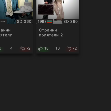
Качество:
Качество:
8
SD 360
1998
SD 360
SUB
титри
БГ
аудио
ранни
Странни
ятели
приятели 2
6
4
-2
18
16
-2