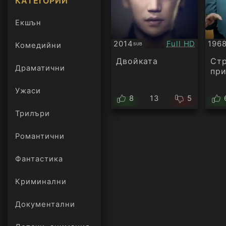
КАТЕГОРИИ
Екшън
Качество:
2014
Full HD
196
Комедийни
SUB
Субтитри
Суб
Двойката
Ст
Драматични
при
Ужаси
8
13
5
Трилъри
онлайн
Романтични
Фантастика
Криминални
Документални