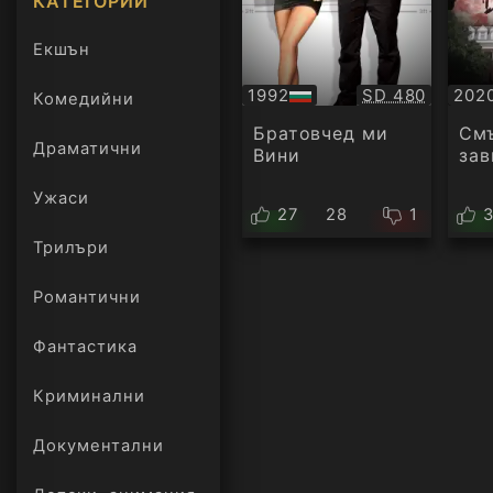
КАТЕГОРИИ
Екшън
Качество:
1992
SD 480
202
Комедийни
БГ
БГ
аудио
ауд
Братовчед ми
См
Драматични
Вини
зав
Ужаси
27
28
1
Трилъри
онлайн
Романтични
Фантастика
Криминални
Документални