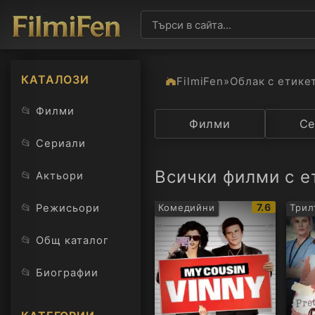
КАТАЛОЗИ
FilmiFen
»
Облак с етике
📂
Филми
Категория
Филми
Държав
Се
📂
Сериали
Всички филми с е
📂
Актьори
IMDb
📂
7.6
Режисьори
Комедийни
Трил
рейтинг:
📂
Общ каталог
📂
Биографии