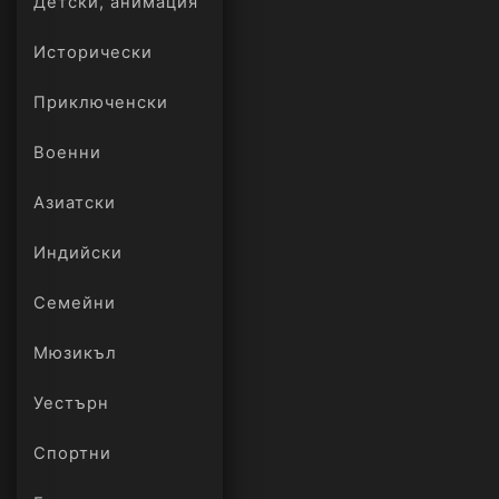
Детски, анимация
Исторически
Приключенски
Военни
Азиатски
Индийски
Семейни
Мюзикъл
Уестърн
Спортни