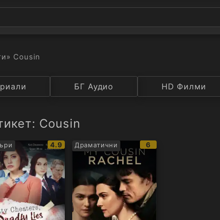
ти
» Cousin
а
риали
Година
БГ Аудио
IMDB
HD Филми
Рейтинг
тикет: Cousin
IMDb
IMDb
4.9
6
ъри
Драматични
рейтинг:
рейтинг: