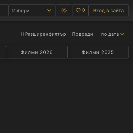
0
Вход в сайта
Избери
Превключване
Любими
между
тъмна
и
светла
Разширен
филтър
Подреди
по дата
Ф
тема
С
Филми 2026
Селекция
Превод
Филми 2025
Актьор
А
Р
C