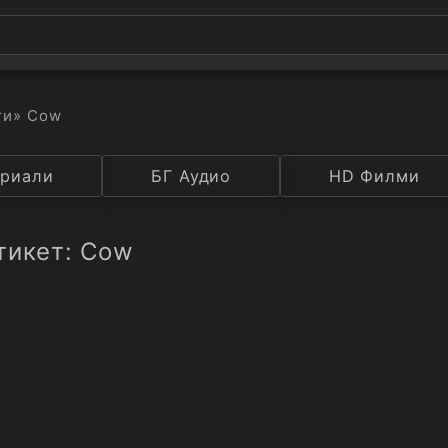
ти
» Cow
а
риали
Година
БГ Аудио
IMDB
HD Филми
Рейтинг
тикет: Cow