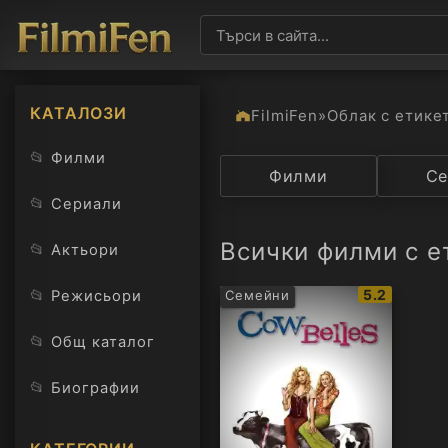
КАТАЛОЗИ
FilmiFen
»
Облак с етике
📂
Филми
Категория
Филми
Държав
Се
📂
Сериали
Всички филми с е
📂
Актьори
IMDb
📂
5.2
Режисьори
Семейни
рейтинг:
📂
Общ каталог
📂
Биографии