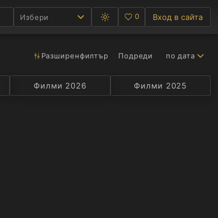
0
Вход в сайта
Избери
Превключване
Любими
между
тъмна
и
светла
Разширен
филтър
Подреди
по дата
Ф
тема
С
Филми 2026
Селекция
Превод
Филми 2025
Актьор
А
Р
C