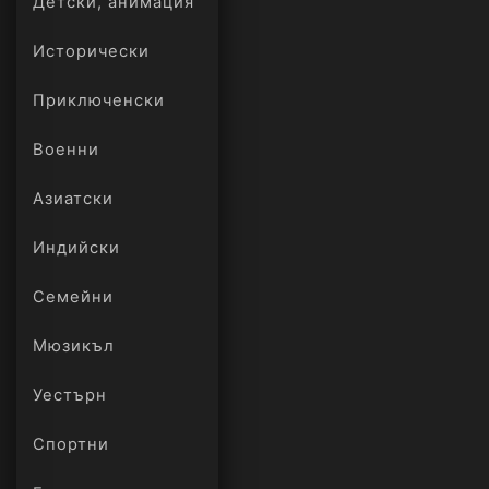
Детски, анимация
Исторически
Приключенски
Военни
Азиатски
Индийски
Семейни
Мюзикъл
Уестърн
Спортни