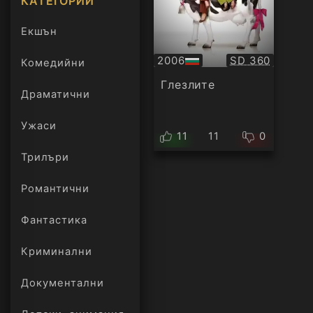
КАТЕГОРИИ
Екшън
Качество:
2006
SD 360
Комедийни
БГ
аудио
Глезлите
Драматични
Ужаси
11
11
0
Трилъри
онлайн
Романтични
Фантастика
Криминални
Документални