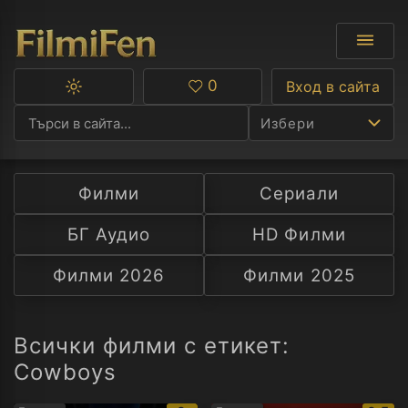
0
Вход в сайта
Превключване
Любими
между
Избери
тъмна
и
светла
тема
Филми
Сериали
Ф
БГ Аудио
HD Филми
С
Филми 2026
Филми 2025
А
Р
Всички филми с етикет:
Cowboys
C