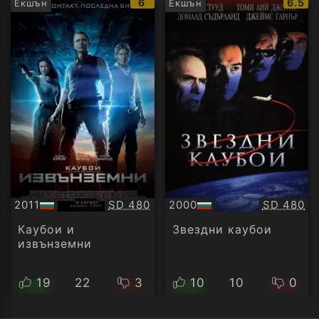
IMDb
IMDb
6
6.5
Екшън
Екшън
рейтинг:
рейти
Качество:
Качество
2011
SD 480
2000
SD 480
БГ
БГ
аудио
аудио
Каубои и
Звездни каубои
извънземни
19
22
3
10
10
0