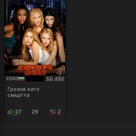
Качество:
2000
SD 480
БГ
аудио
Грозна като
смъртта
27
29
2