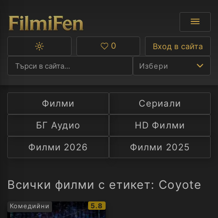
0
Вход в сайта
Превключване
Любими
между
Избери
тъмна
и
светла
тема
Филми
Сериали
Ф
БГ Аудио
HD Филми
С
Филми 2026
Филми 2025
А
Р
Всички филми с етикет: Coyote
C
IMDb
5.8
Комедийни
рейтинг: