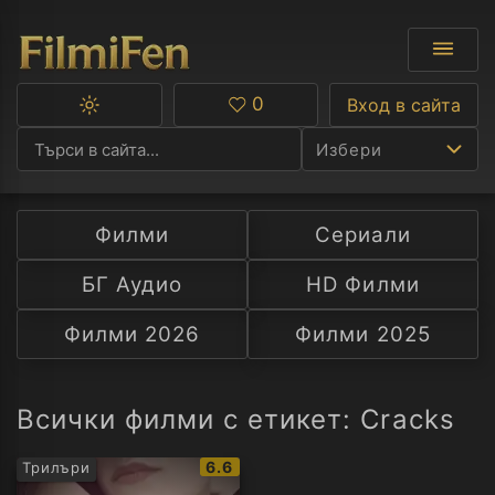
0
Вход в сайта
Превключване
Любими
между
Избери
тъмна
и
светла
тема
Филми
Сериали
Ф
БГ Аудио
HD Филми
С
Филми 2026
Филми 2025
А
Р
Всички филми с етикет: Cracks
C
IMDb
6.6
Трилъри
рейтинг: