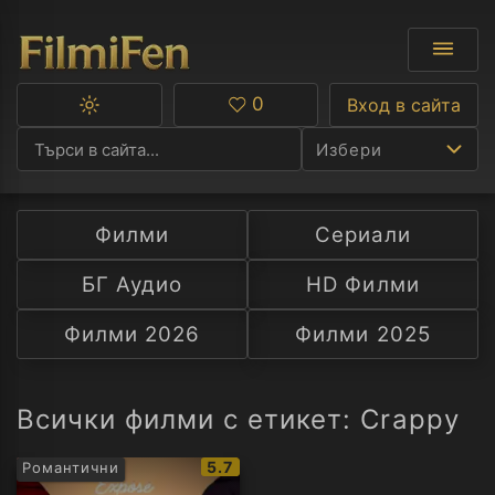
0
Вход в сайта
Превключване
Любими
между
Избери
тъмна
и
светла
тема
Филми
Сериали
Ф
БГ Аудио
HD Филми
С
Филми 2026
Филми 2025
А
Р
Всички филми с етикет: Crappy
C
IMDb
5.7
Романтични
рейтинг: