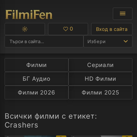
0
Вход в сайта
Превключване
Любими
между
Избери
тъмна
и
светла
тема
Филми
Сериали
Ф
БГ Аудио
HD Филми
С
Филми 2026
Филми 2025
А
Р
Всички филми с етикет:
Crashers
C