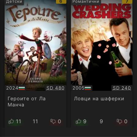
IMDb
IMD
6
7
Детски
Романтични
рейтинг:
рейт
Качество:
Качество
2024
SD 480
2005
SD 240
БГ
БГ
аудио
аудио
Героите от Ла
Ловци на шаферки
Манча
11
11
0
9
9
0