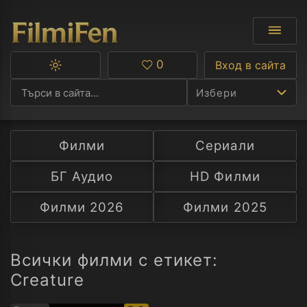
0
Вход в сайта
Превключване
Любими
между
Избери
тъмна
и
светла
тема
Филми
Сериали
Ф
БГ Аудио
HD Филми
С
Филми 2026
Филми 2025
А
Р
Всички филми с етикет:
Creature
C