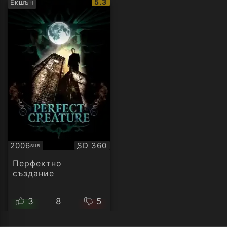
IMDb
5.3
Екшън
рейтинг:
Качество:
2006
SD 360
SUB
Субтитри
Перфектно
създание
3
8
5