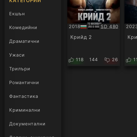
КАТЕГОРИИ
Екшън
Качество:
2018
SD 480
202
Комедийни
БГ
Суб
аудио
Крийд 2
Кри
Драматични
Ужаси
118
144
26
1
Трилъри
онлайн
Романтични
Фантастика
Криминални
Документални