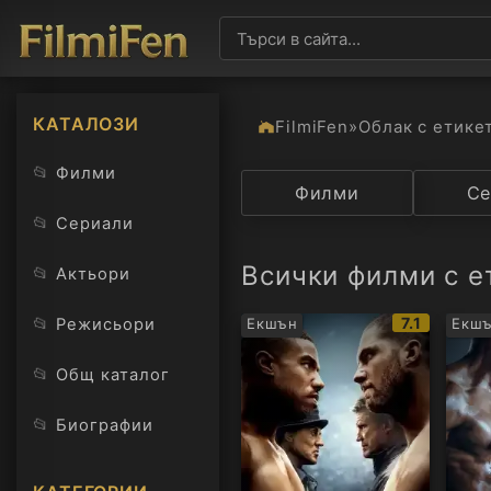
КАТАЛОЗИ
FilmiFen
»
Облак с етике
📂
Филми
Категория
Филми
Държав
Се
📂
Сериали
Всички филми с е
📂
Актьори
IMDb
📂
7.1
Режисьори
Екшън
Екш
рейтинг:
📂
Общ каталог
📂
Биографии