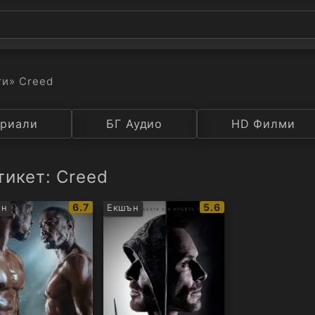
ти
» Creed
а
риали
Година
БГ Аудио
IMDB
HD Филми
Рейтинг
тикет: Creed
IMDb
IMDb
6.7
5.6
ън
Екшън
рейтинг:
рейтинг: