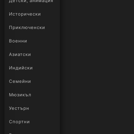
Детски, анимация
Исторически
Приключенски
Военни
Азиатски
Индийски
Семейни
Мюзикъл
Уестърн
Спортни