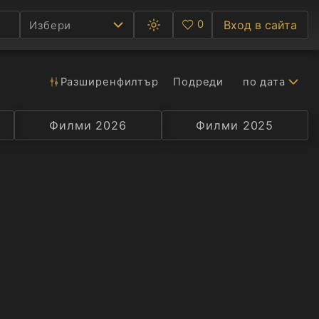
0
Вход в сайта
Избери
Превключване
Любими
между
тъмна
и
светла
Разширен
филтър
Подреди
по дата
Ф
тема
С
Филми 2026
Селекция
Превод
Филми 2025
Актьор
А
Р
C