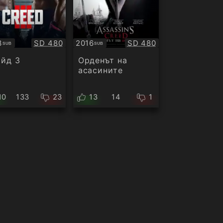
Качество:
Качество:
3
SD 480
2016
SD 480
SUB
SUB
титри
Субтитри
йд 3
Орденът на
асасините
10
133
23
13
14
1