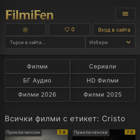
0
Вход в сайта
Превключване
Любими
между
Избери
тъмна
и
светла
тема
Филми
Сериали
Ф
БГ Аудио
HD Филми
С
Филми 2026
Филми 2025
А
Р
Всички филми с етикет: Cristo
C
IMDb
IMDb
7.6
7.6
Приключенски
Приключенски
рейтинг:
рейти