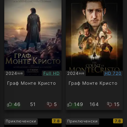
Качество:
Качество
2024
Full HD
2024
HD 720
SUB
SUB
Субтитри
Субтитри
Граф Монте Кристо
Граф Монте Кристо
46
51
5
149
164
15
IMDb
IMDb
7.8
7.8
Приключенски
Приключенски
рейтинг:
рейти