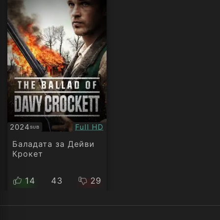
Качество:
2024
Full HD
SUB
Субтитри
Баладата за Дейви
Крокет
14
43
29