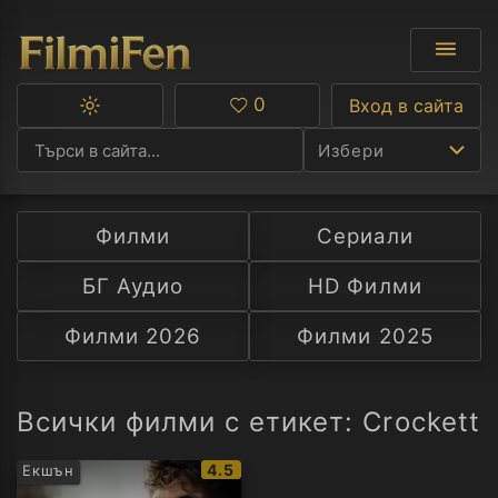
0
Вход в сайта
Превключване
Любими
между
Избери
тъмна
и
светла
тема
Филми
Сериали
Ф
БГ Аудио
HD Филми
С
Филми 2026
Филми 2025
А
Р
Всички филми с етикет: Crockett
C
IMDb
4.5
Екшън
рейтинг: