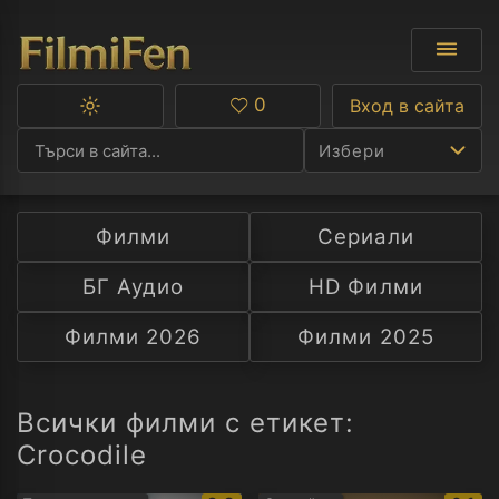
0
Вход в сайта
Превключване
Любими
между
Избери
тъмна
и
светла
тема
Филми
Сериали
Ф
БГ Аудио
HD Филми
С
Филми 2026
Филми 2025
А
Р
Всички филми с етикет:
Crocodile
C