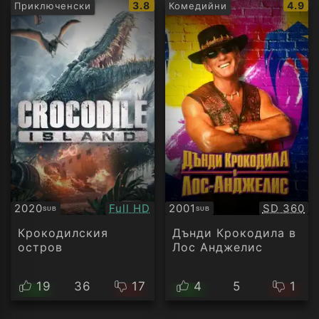
IMDb
IMDb
3.8
4.9
Приключенски
Комедийни
рейтинг:
рейти
Качество:
Качество
2020
Full HD
2001
SD 360
SUB
SUB
Субтитри
Субтитри
Крокодилския
Дънди Крокодила в
остров
Лос Анджелис
19
36
17
4
5
1