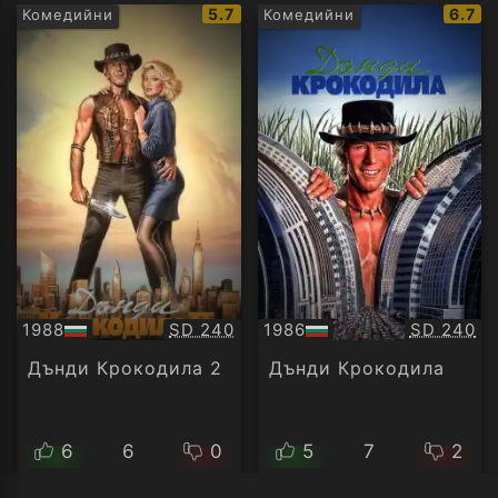
IMDb
IMDb
5.7
6.7
Комедийни
Комедийни
рейтинг:
рейти
Качество:
Качество
1988
SD 240
1986
SD 240
БГ
БГ
аудио
аудио
Дънди Крокодила 2
Дънди Крокодила
6
6
0
5
7
2