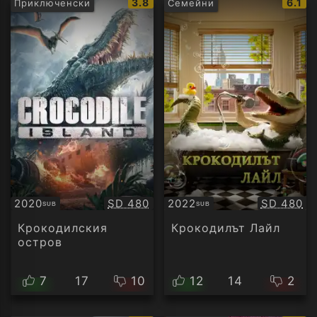
IMDb
IMDb
3.8
6.1
Приключенски
Семейни
рейтинг:
рейти
Качество:
Качество
2020
SD 480
2022
SD 480
SUB
SUB
Субтитри
Субтитри
Крокодилския
Крокодилът Лайл
остров
7
17
10
12
14
2