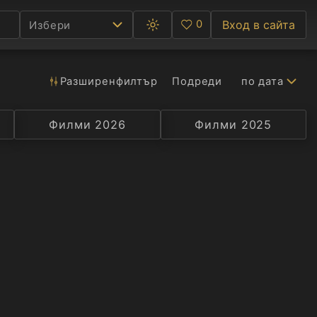
0
Вход в сайта
Избери
Превключване
Любими
между
тъмна
и
светла
Разширен
филтър
Подреди
по дата
Ф
тема
С
Филми 2026
Селекция
Превод
Филми 2025
Актьор
А
Р
C