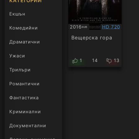
КАТЕГОРИИ
Екшън
Качество:
2016
HD 720
Комедийни
SUB
Субтитри
Вещерска гора
Драматични
Ужаси
1
14
13
Трилъри
онлайн
Романтични
Фантастика
Криминални
Документални