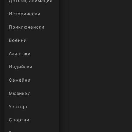
Детски, анимация
Исторически
Приключенски
Военни
Азиатски
Индийски
Семейни
Мюзикъл
Уестърн
Спортни