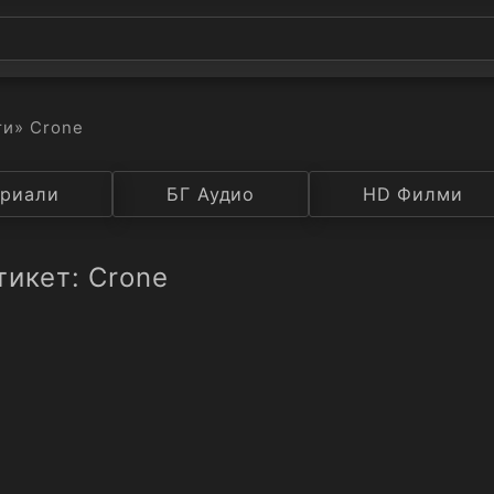
ти
» Crone
а
риали
Година
БГ Аудио
IMDB
HD Филми
Рейтинг
тикет: Crone