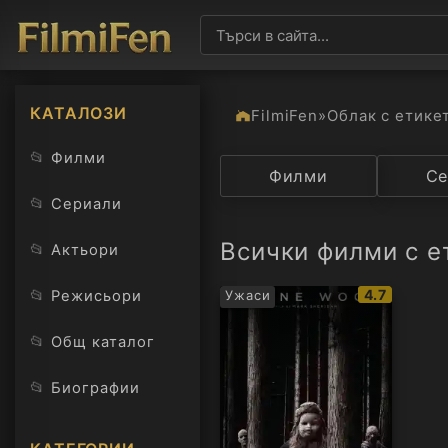
КАТАЛОЗИ
FilmiFen
»
Облак с етике
📂
Филми
Категория
Филми
Държав
Се
📂
Сериали
Всички филми с е
📂
Актьори
IMDb
📂
4.7
Режисьори
Ужаси
рейтинг:
📂
Общ каталог
📂
Биографии