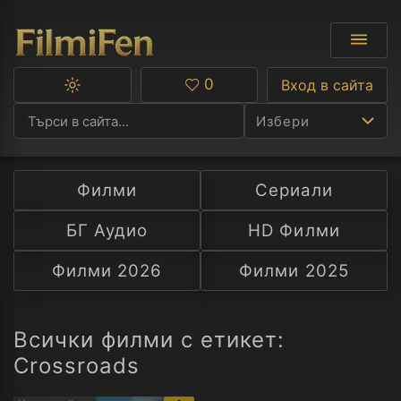
0
Вход в сайта
Превключване
Любими
между
Избери
тъмна
и
светла
тема
Филми
Сериали
Ф
БГ Аудио
HD Филми
С
Филми 2026
Филми 2025
А
Р
Всички филми с етикет:
Crossroads
C