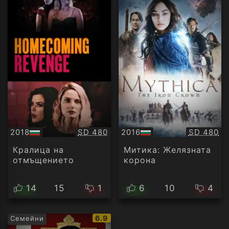
Качество:
Качество
2018
SD 480
2016
SD 480
БГ
БГ
аудио
аудио
Кралица на
Митика: Желязната
отмъщението
корона
14
15
1
6
10
4
IMDb
6.9
Семейни
рейтинг: