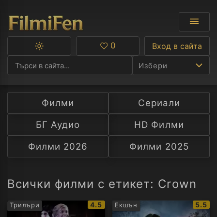
0
Вход в сайта
Превключване
Любими
между
Избери
тъмна
и
светла
тема
Филми
Сериали
Ф
БГ Аудио
HD Филми
С
Филми 2026
Филми 2025
А
Р
Всички филми с етикет: Crown
C
IMDb
IMDb
4.5
5.5
Трилъри
Екшън
рейтинг:
рейти