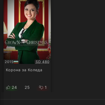
Качество:
2015
SD 480
БГ
аудио
Корона за Коледа
24
25
1