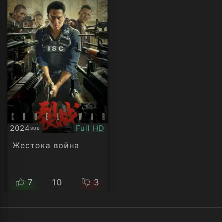
Качество:
2024
Full HD
SUB
Субтитри
Жестока война
7
10
3