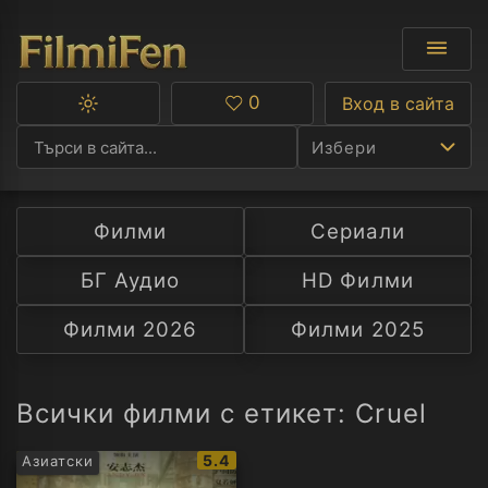
0
Вход в сайта
Превключване
Любими
между
Избери
тъмна
и
светла
тема
Филми
Сериали
Ф
БГ Аудио
HD Филми
С
Филми 2026
Филми 2025
А
Р
Всички филми с етикет: Cruel
C
IMDb
5.4
Азиатски
рейтинг: