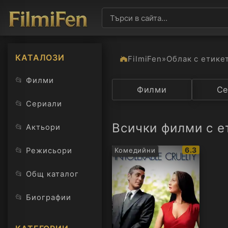
КАТАЛОЗИ
FilmiFen
»
Облак с етике
📂
Филми
Категория
Филми
Държав
Се
📂
Сериали
Всички филми с ет
📂
Актьори
IMDb
📂
6.3
Режисьори
Комедийни
рейтинг:
📂
Общ каталог
📂
Биографии