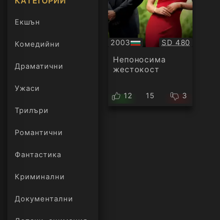
КАТЕГОРИИ
Екшън
Качество:
2003
SD 480
Комедийни
БГ
аудио
Непоносима
Драматични
жестокост
Ужаси
12
15
3
Трилъри
онлайн
Романтични
Фантастика
Криминални
Документални