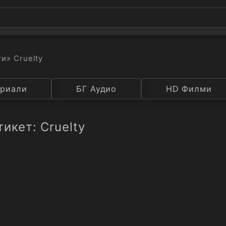
ти
» Cruelty
а
риали
Година
БГ Аудио
IMDB
HD Филми
Рейтинг
икет: Cruelty