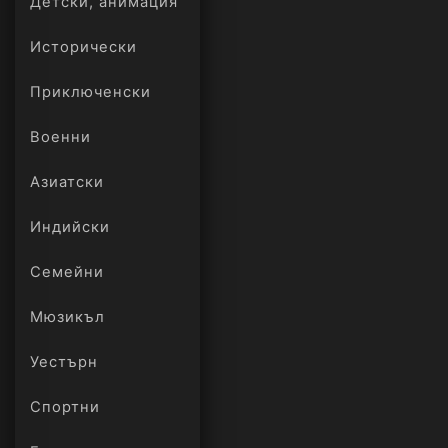
Детски, анимация
Исторически
Приключенски
Военни
Азиатски
Индийски
Семейни
Мюзикъл
Уестърн
Спортни