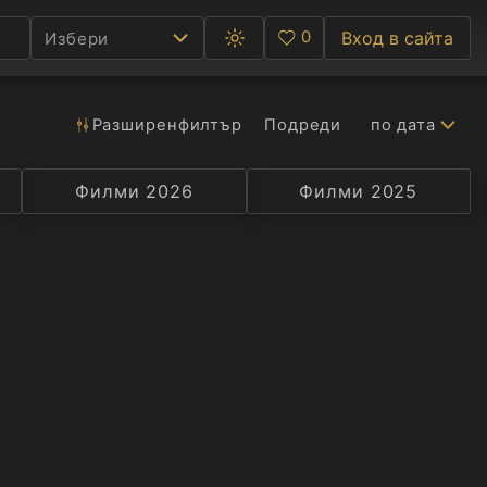
0
Вход в сайта
Избери
Превключване
Любими
между
тъмна
и
светла
Разширен
филтър
Подреди
по дата
Ф
тема
С
Филми 2026
Селекция
Превод
Филми 2025
Актьор
А
Р
C