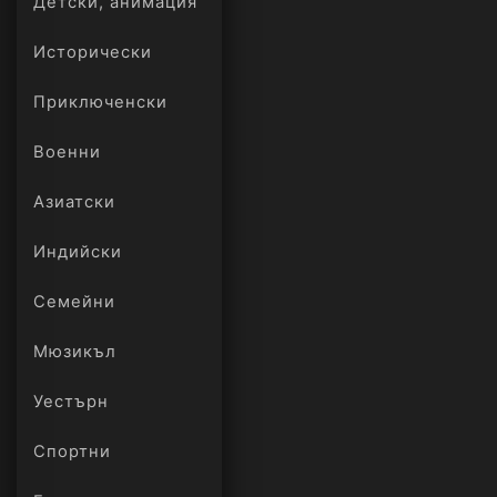
Детски, анимация
Исторически
Приключенски
Военни
Азиатски
Индийски
Семейни
Мюзикъл
Уестърн
Спортни