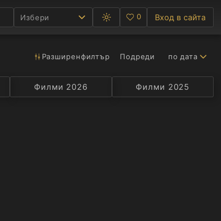
0
Вход в сайта
Избери
Превключване
Любими
между
тъмна
и
светла
Разширен
филтър
Подреди
по дата
Ф
тема
С
Филми 2026
Селекция
Превод
Филми 2025
Актьор
А
Р
C