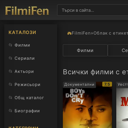
КАТАЛОЗИ
FilmiFen
»
Облак с етике
📂
Филми
Категория
Филми
Държав
Се
📂
Сериали
Всички филми с е
📂
Актьори
IMDb
📂
7.5
Режисьори
Документални
Уест
рейтинг:
📂
Общ каталог
📂
Биографии