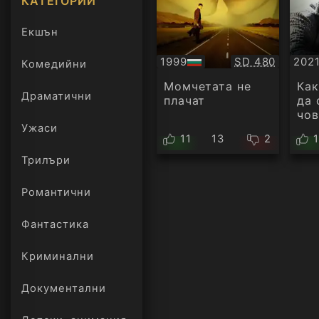
КАТЕГОРИИ
Екшън
Качество:
1999
SD 480
202
Комедийни
БГ
Суб
аудио
Момчетата не
Как
Драматични
плачат
да 
чов
Ужаси
11
13
2
Трилъри
онлайн
Романтични
Фантастика
Криминални
Документални