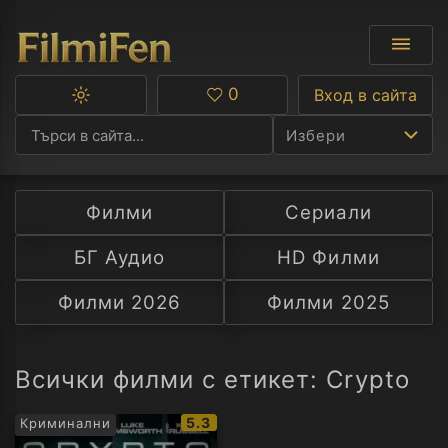
0
Вход в сайта
Превключване
Любими
между
Избери
тъмна
и
светла
тема
Филми
Сериали
Ф
БГ Аудио
HD Филми
С
Филми 2026
Филми 2025
А
Р
Всички филми с етикет: Crypto
C
IMDb
5.3
Криминални
рейтинг: