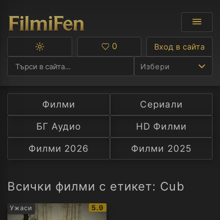
0
Вход в сайта
Превключване
Любими
между
Избери
тъмна
и
светла
тема
Филми
Сериали
Ф
БГ Аудио
HD Филми
С
Филми 2026
Филми 2025
А
Р
Всички филми с етикет: Cub
C
IMDb
5.9
Ужаси
рейтинг: