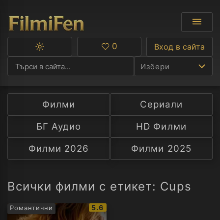
0
Вход в сайта
Превключване
Любими
между
Избери
тъмна
и
светла
тема
Филми
Сериали
Ф
БГ Аудио
HD Филми
С
Филми 2026
Филми 2025
А
Р
Всички филми с етикет: Cups
C
IMDb
5.6
Романтични
рейтинг: