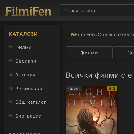
КАТАЛОЗИ
FilmiFen
»
Облак с етике
📂
Филми
Категория
Филми
Държав
Се
📂
Сериали
Всички филми с е
📂
Актьори
IMDb
📂
6.2
Режисьори
Ужаси
рейтинг:
📂
Общ каталог
📂
Биографии