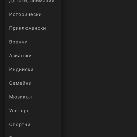
Детски, анимация
Исторически
Приключенски
Военни
Азиатски
Индийски
Семейни
Мюзикъл
Уестърн
Спортни