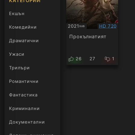
КАТЕГОРИИ
Екшън
Качество:
2021
HD 720
Комедийни
SUB
Субтитри
Прокълнатият
Драматични
Ужаси
26
27
1
Трилъри
онлайн
Романтични
Фантастика
Криминални
Документални