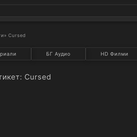
ти
» Cursed
а
риали
Година
БГ Аудио
IMDB
HD Филми
Рейтинг
тикет: Cursed