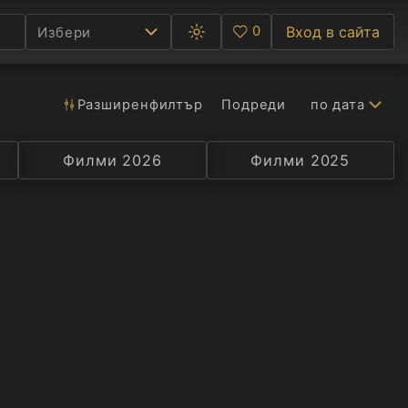
0
Вход в сайта
Избери
Превключване
Любими
между
тъмна
и
светла
Разширен
филтър
Подреди
по дата
Ф
тема
С
Филми 2026
Селекция
Превод
Филми 2025
Актьор
А
Р
C