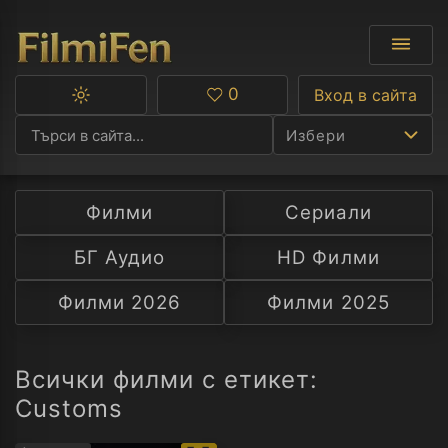
0
Вход в сайта
Превключване
Любими
между
Избери
тъмна
и
светла
тема
Филми
Сериали
Ф
БГ Аудио
HD Филми
С
Филми 2026
Филми 2025
А
Р
Всички филми с етикет:
Customs
C