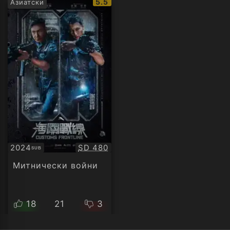
IMDb
5.5
Азиатски
рейтинг:
Качество:
2024
SD 480
SUB
Субтитри
Митнически войни
18
21
3