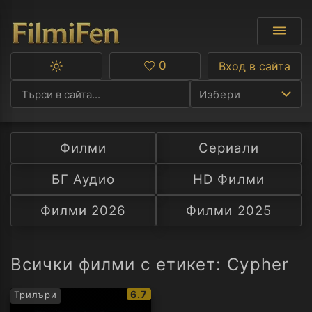
0
Вход в сайта
Превключване
Любими
между
Избери
тъмна
и
светла
тема
Филми
Сериали
Ф
БГ Аудио
HD Филми
С
Филми 2026
Филми 2025
А
Р
Всички филми с етикет: Cypher
C
IMDb
6.7
Трилъри
рейтинг: