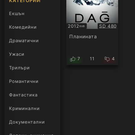
КАТЕГОРИИ
Екшън
Качество:
2012
SD 480
Комедийни
SUB
Субтитри
Планината
Драматични
Ужаси
7
11
4
Трилъри
онлайн
Романтични
Фантастика
Криминални
Документални