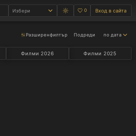
0
Вход в сайта
Избери
Превключване
Любими
между
тъмна
и
светла
Разширен
филтър
Подреди
по дата
Ф
тема
С
Филми 2026
Селекция
Превод
Филми 2025
Актьор
А
Р
C