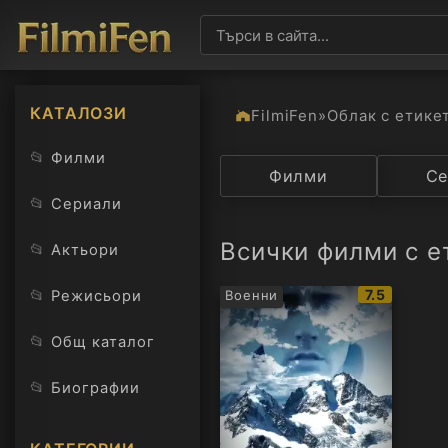
КАТАЛОЗИ
FilmiFen
»
Облак с етике
📂
Филми
Категория
Филми
Държав
Се
📂
Сериали
Всички филми с е
📂
Актьори
IMDb
📂
7.5
Режисьори
Военни
рейтинг:
📂
Общ каталог
📂
Биографии