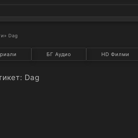
ти
» Dag
а
риали
Година
БГ Аудио
IMDB
HD Филми
Рейтинг
тикет: Dag