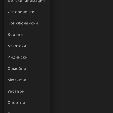
Детски, анимация
Исторически
Приключенски
Военни
Азиатски
Индийски
Семейни
Мюзикъл
Уестърн
Спортни