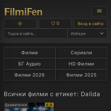
0
Вход в сайта
Превключване
Любими
между
Избери
тъмна
и
светла
тема
Филми
Сериали
Ф
БГ Аудио
HD Филми
С
Филми 2026
Филми 2025
А
Р
Всички филми с етикет: Dalida
C
IMDb
6.9
Драматични
рейтинг: