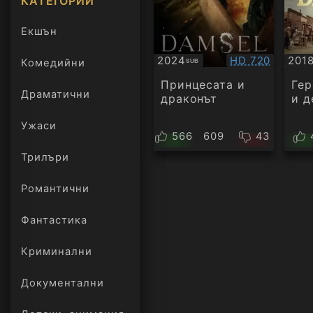
КАТЕГОРИИ
Екшън
Качество:
2024
HD 720
201
Комедийни
SUB
Субтитри
БГ
ауд
Принцесата и
Гер
Драматични
драконът
и д
Ужаси
566
609
43
Трилъри
онлайн
Романтични
Фантастика
Криминални
Документални