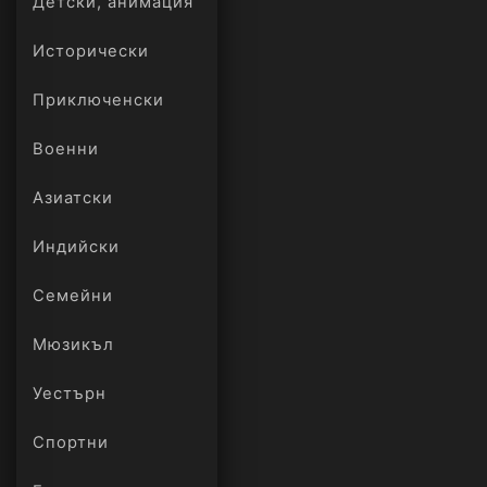
Детски, анимация
Исторически
Приключенски
Военни
Азиатски
Индийски
Семейни
Мюзикъл
Уестърн
Спортни