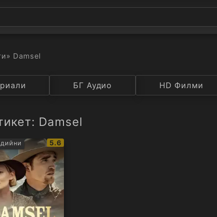
ти
» Damsel
а
риали
Година
БГ Аудио
IMDB
HD Филми
Рейтинг
тикет: Damsel
IMDb
5.6
едийни
рейтинг: