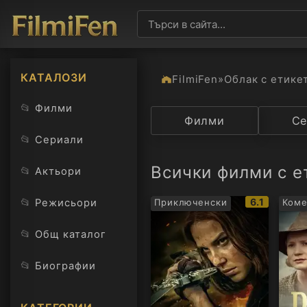
КАТАЛОЗИ
FilmiFen
»
Облак с етике
📂
Филми
Категория
Филми
Държав
Се
📂
Сериали
Всички филми с е
📂
Актьори
IMDb
📂
6.1
Режисьори
Приключенски
Ком
рейтинг:
📂
Общ каталог
📂
Биографии