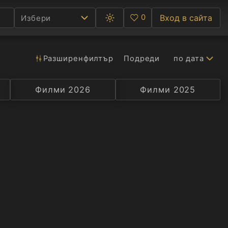
0
Вход в сайта
Избери
Превключване
Любими
между
тъмна
и
светла
Разширен
филтър
Подреди
по дата
Ф
тема
С
Филми 2026
Селекция
Превод
Филми 2025
Актьор
А
Р
C