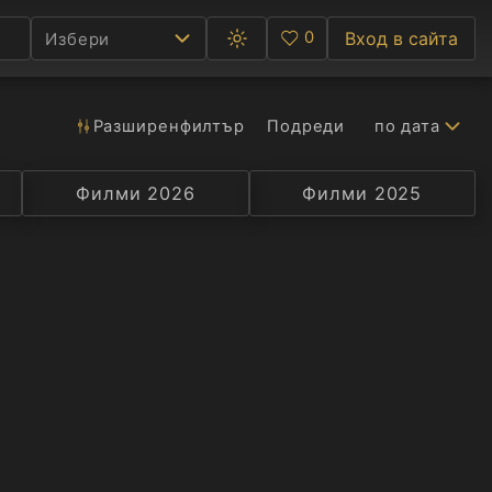
0
Вход в сайта
Избери
Превключване
Любими
между
тъмна
и
светла
Разширен
филтър
Подреди
по дата
Ф
тема
С
Филми 2026
Селекция
Превод
Филми 2025
Актьор
А
Р
C