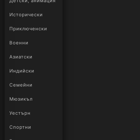
Детски, анимация
Исторически
Приключенски
Военни
Азиатски
Индийски
Семейни
Мюзикъл
Уестърн
Спортни