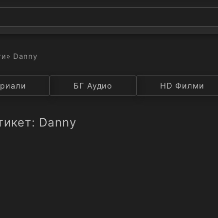
ти
» Danny
а
риали
Година
БГ Аудио
IMDB
HD Филми
Рейтинг
тикет: Danny