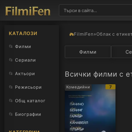
КАТАЛОЗИ
FilmiFen
»
Облак с етике
📂
Филми
Категория
Филми
Държав
Се
📂
Сериали
Всички филми с е
📂
Актьори
IMDb
📂
7
Режисьори
Комедийни
рейтинг:
📂
Общ каталог
📂
Биографии