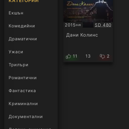
КАТЕГОРИИ
Екшън
Качество:
2015
SD 480
Комедийни
SUB
Субтитри
Дани Колинс
Драматични
Ужаси
11
13
2
Трилъри
онлайн
Романтични
Фантастика
Криминални
Документални