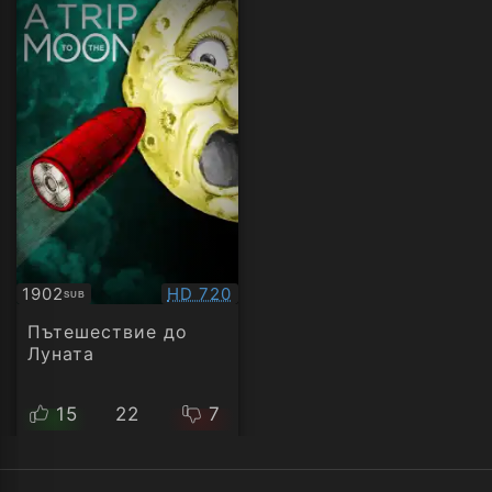
Качество:
1902
HD 720
SUB
Субтитри
Пътешествие до
Луната
15
22
7