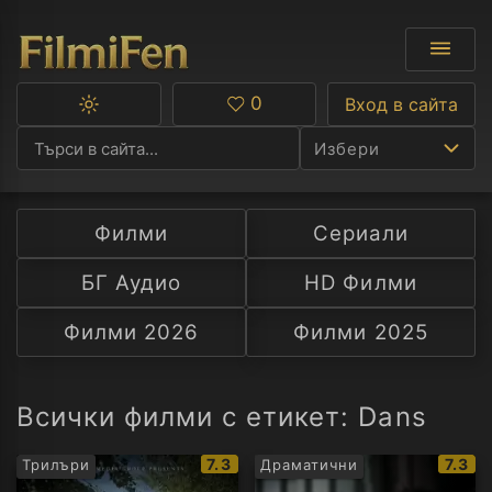
0
Вход в сайта
Превключване
Любими
между
Избери
тъмна
и
светла
тема
Филми
Сериали
Ф
БГ Аудио
HD Филми
С
Филми 2026
Филми 2025
А
Р
Всички филми с етикет: Dans
C
IMDb
IMDb
7.3
7.3
Трилъри
Драматични
рейтинг:
рейти