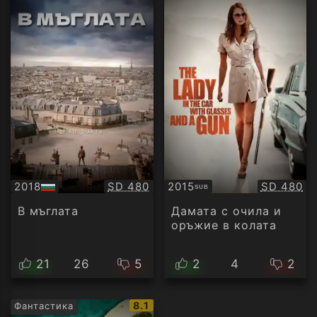
Качество:
Качество
2018
SD 480
2015
SD 480
SUB
БГ
Субтитри
аудио
В мъглата
Дамата с очила и
оръжие в колата
21
26
5
2
4
2
IMDb
8.1
Фантастика
рейтинг: