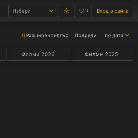
0
Вход в сайта
Избери
Превключване
Любими
между
тъмна
и
светла
Разширен
филтър
Подреди
по дата
Ф
тема
С
Филми 2026
Селекция
Превод
Филми 2025
Актьор
А
Р
C