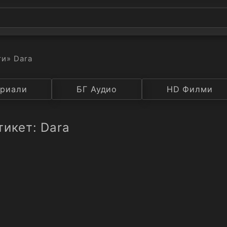
ти
» Dara
а
риали
Година
БГ Аудио
IMDB
HD Филми
Рейтинг
тикет: Dara