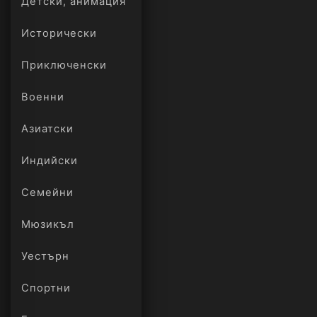
Детски, анимация
Исторически
Приключенски
Военни
Азиатски
Индийски
Семейни
Мюзикъл
Уестърн
Спортни