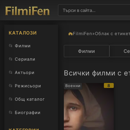
КАТАЛОЗИ
FilmiFen
»
Облак с етике
📂
Филми
Категория
Филми
Държав
Се
📂
Сериали
Всички филми с е
📂
Актьори
IMDb
📂
8
Режисьори
Военни
рейтинг:
📂
Общ каталог
📂
Биографии