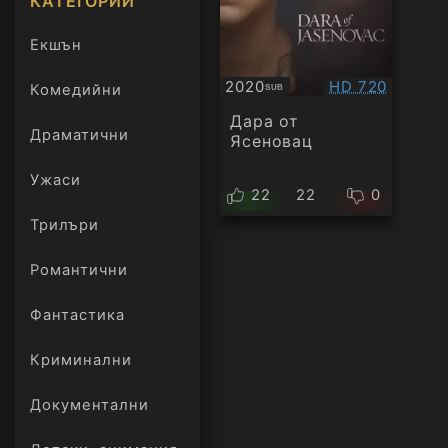
КАТЕГОРИИ
Екшън
Качество:
2020
HD 720
Комедийни
SUB
Субтитри
Дара от
Драматични
Ясеновац
Ужаси
22
22
0
Трилъри
онлайн
Романтични
Фантастика
Криминални
Документални