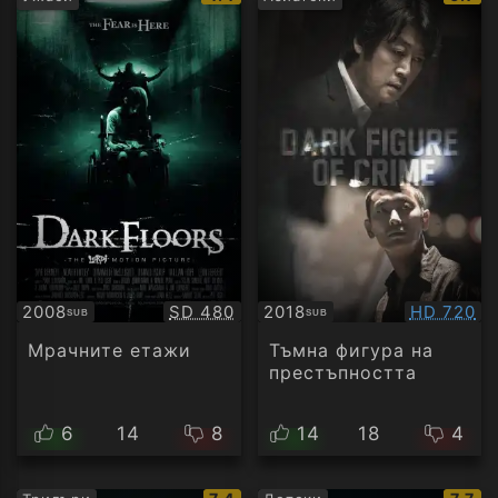
рейтинг:
рейти
Качество:
Качество
2008
SD 480
2018
HD 720
SUB
SUB
Субтитри
Субтитри
Мрачните етажи
Тъмна фигура на
престъпността
6
14
8
14
18
4
IMDb
IMDb