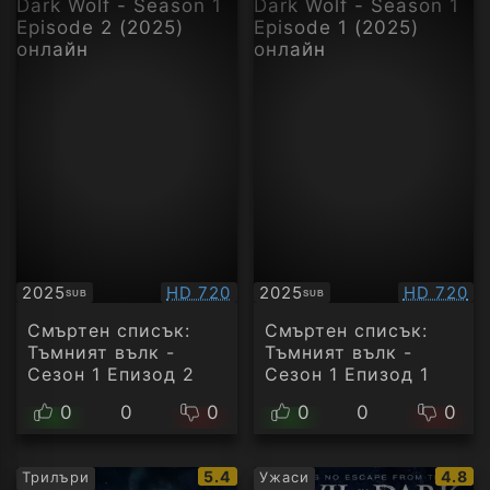
Качество:
Качество
2025
HD 720
2025
HD 720
SUB
SUB
Субтитри
Субтитри
Смъртен списък:
Смъртен списък:
Тъмният вълк -
Тъмният вълк -
Сезон 1 Епизод 2
Сезон 1 Епизод 1
0
0
0
0
0
0
IMDb
IMDb
5.4
4.8
Трилъри
Ужаси