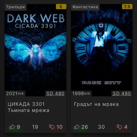
IMDb
IMDb
5
7.5
Трилъри
Фантастика
рейтинг:
рейти
Качество:
Качество
2021
SD 480
1998
SD 480
SUB
SUB
Субтитри
Субтитри
ЦИКАДА 3301
Градът на мрака
Тъмната мрежа
9
19
10
26
30
4