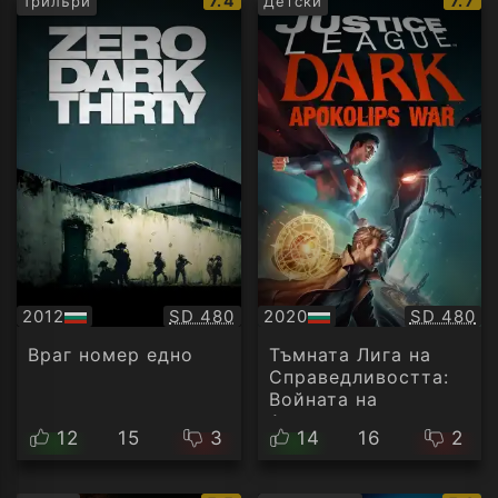
7.4
7.7
Трилъри
Детски
рейтинг:
рейт
Качество:
Качество
2012
SD 480
2020
SD 480
БГ
БГ
аудио
аудио
Враг номер едно
Тъмната Лига на
Справедливостта:
Войната на
Апокалипс
12
15
3
14
16
2