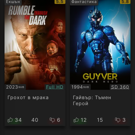
IMDb
IMDb
5.5
5.8
Екшън
Фантастика
рейтинг:
рейти
Качество:
Качество
2023
Full HD
1994
SD 360
SUB
SUB
Субтитри
Субтитри
Грохот в мрака
Гайвър: Тъмен
Герой
34
40
6
12
15
3