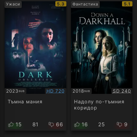
IMDb
IMDb
5.3
5.1
Ужаси
Фантастика
рейтинг:
рейти
Качество:
Качество
2023
HD 720
2018
SD 240
SUB
SUB
Субтитри
Субтитри
Тъмна мания
Надолу по-тъмния
коридор
15
81
66
16
25
9