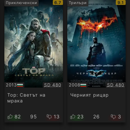
IMDb
IMDb
6.7
9.1
Приключенски
Трилъри
рейтинг:
рейти
Качество:
Качество
2013
SD 480
2008
SD 480
БГ
БГ
аудио
аудио
Тор: Светът на
Черният рицар
мрака
82
95
13
23
26
3