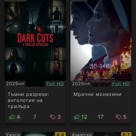
рейтинг:
рейти
Качество:
Качество
2025
Full HD
2025
Full HD
SUB
SUB
Субтитри
Субтитри
Тъмни разрези:
Мрачни монахини
антология на
трилъра
4
7
3
12
17
5
IMDb
IMDb
4.4
6.7
Ужаси
Азиатски