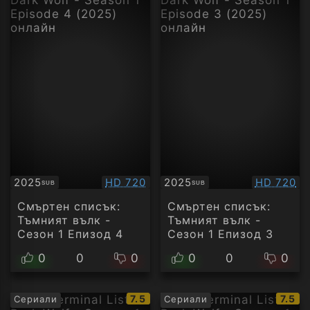
Качество:
Качество
2025
HD 720
2025
HD 720
SUB
SUB
Субтитри
Субтитри
Смъртен списък:
Смъртен списък:
Тъмният вълк -
Тъмният вълк -
Сезон 1 Епизод 4
Сезон 1 Епизод 3
0
0
0
0
0
0
IMDb
IMDb
7.5
7.5
Сериали
Сериали
рейтинг:
рейти