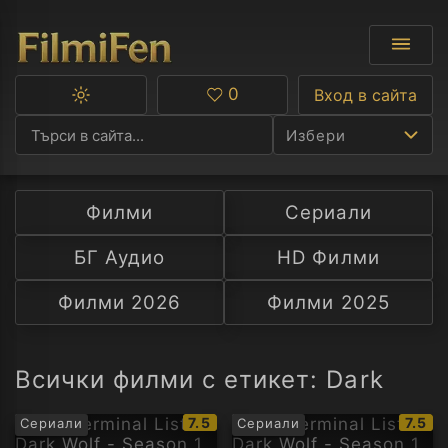
0
Вход в сайта
Превключване
Любими
между
Избери
тъмна
и
светла
тема
Филми
Сериали
Ф
БГ Аудио
HD Филми
С
Филми 2026
Филми 2025
А
Р
Всички филми с етикет: Dark
C
IMDb
IMDb
7.5
7.5
Сериали
Сериали
рейтинг:
рейти