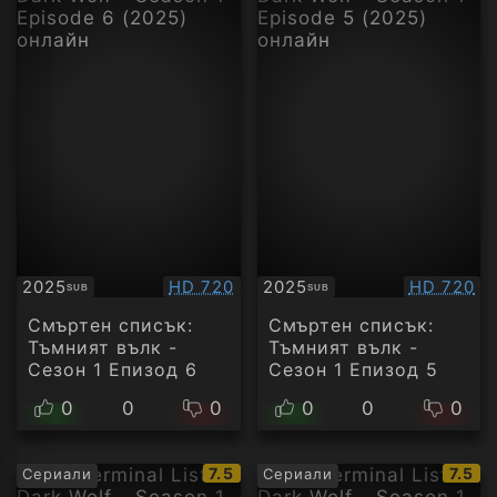
Качество:
Качество
2025
HD 720
2025
HD 720
SUB
SUB
Субтитри
Субтитри
Смъртен списък:
Смъртен списък:
Тъмният вълк -
Тъмният вълк -
Сезон 1 Епизод 6
Сезон 1 Епизод 5
0
0
0
0
0
0
IMDb
IMDb
7.5
7.5
Сериали
Сериали
рейтинг:
рейти