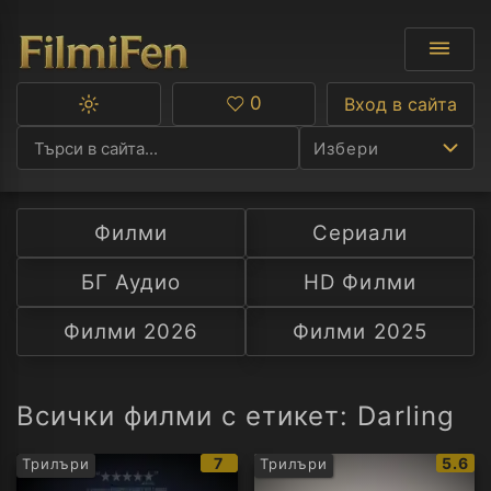
0
Вход в сайта
Превключване
Любими
между
Избери
тъмна
и
светла
тема
Филми
Сериали
Ф
БГ Аудио
HD Филми
С
Филми 2026
Филми 2025
А
Р
Всички филми с етикет: Darling
C
IMDb
IMDb
7
5.6
Трилъри
Трилъри
рейтинг:
рейти