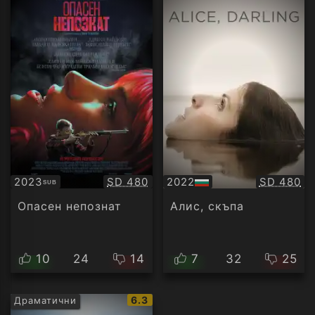
Качество:
Качество
2023
SD 480
2022
SD 480
SUB
Субтитри
БГ
аудио
Опасен непознат
Алис, скъпа
10
24
14
7
32
25
IMDb
6.3
Драматични
рейтинг: