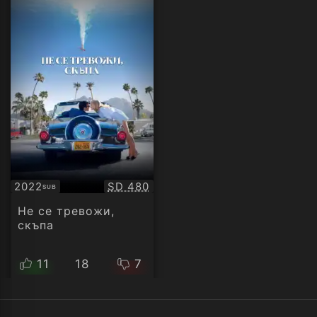
Качество:
2022
SD 480
SUB
Субтитри
Не се тревожи,
скъпа
11
18
7