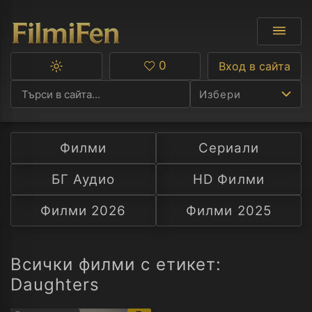
0
Вход в сайта
Превключване
Любими
между
Избери
тъмна
и
светла
тема
Филми
Сериали
Ф
БГ Аудио
HD Филми
С
Филми 2026
Филми 2025
А
Р
Всички филми с етикет:
Daughters
C