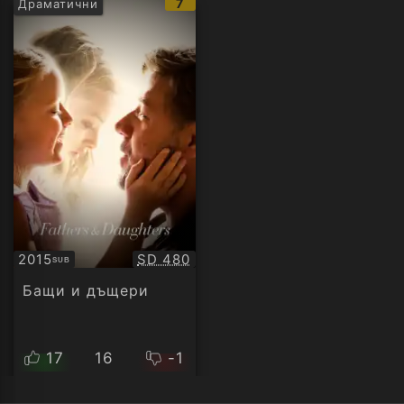
IMDb
7
Драматични
рейтинг:
Качество:
2015
SD 480
SUB
Субтитри
Бащи и дъщери
17
16
-1