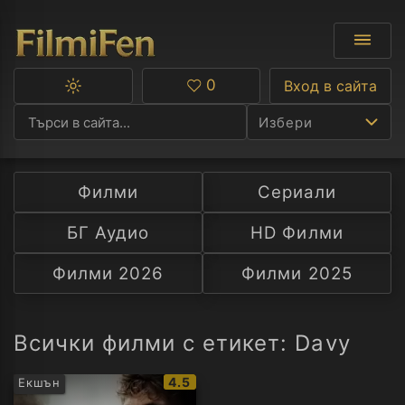
0
Вход в сайта
Превключване
Любими
между
Избери
тъмна
и
светла
тема
Филми
Сериали
Ф
БГ Аудио
HD Филми
С
Филми 2026
Филми 2025
А
Р
Всички филми с етикет: Davy
C
IMDb
4.5
Екшън
рейтинг: