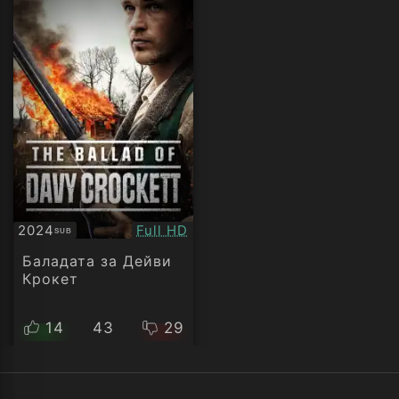
Качество:
2024
Full HD
SUB
Субтитри
Баладата за Дейви
Крокет
14
43
29