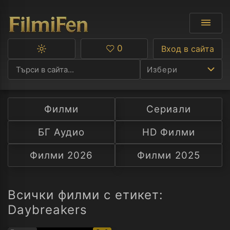
0
Вход в сайта
Превключване
Любими
между
Избери
тъмна
и
светла
тема
Филми
Сериали
Ф
БГ Аудио
HD Филми
С
Филми 2026
Филми 2025
А
Р
Всички филми с етикет:
Daybreakers
C