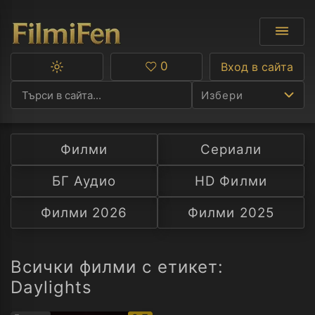
0
Вход в сайта
Превключване
Любими
между
Избери
тъмна
и
светла
тема
Филми
Сериали
Ф
БГ Аудио
HD Филми
С
Филми 2026
Филми 2025
А
Р
Всички филми с етикет:
Daylights
C