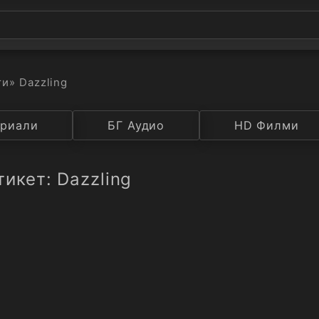
ти
» Dazzling
а
риали
Година
БГ Аудио
IMDB
HD Филми
Рейтинг
икет: Dazzling