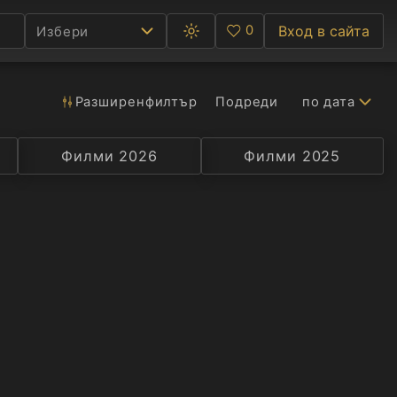
0
Вход в сайта
Избери
Превключване
Любими
между
тъмна
и
светла
Разширен
филтър
Подреди
по дата
Ф
тема
С
Филми 2026
Селекция
Превод
Филми 2025
Актьор
А
Р
C