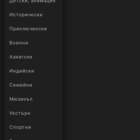
Детски, анимация
Исторически
Приключенски
Военни
Азиатски
Индийски
Семейни
Мюзикъл
Уестърн
Спортни