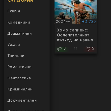
КАТЕГОРИИ
Екшън
Качество:
2024
HD 720
Комедийни
SUB
Субтитри
Хомо сапиенс:
Драматични
Ослепителният
възход на нашия
Ужаси
вид
6
11
5
Трилъри
онлайн
Романтични
Фантастика
Криминални
Документални