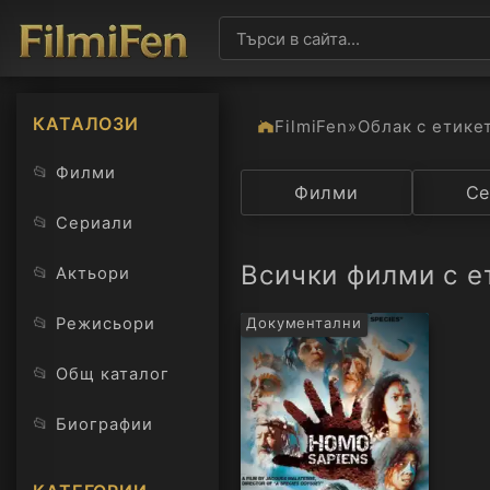
КАТАЛОЗИ
FilmiFen
»
Облак с етике
📂
Филми
Категория
Филми
Държав
Се
📂
Сериали
Всички филми с ет
📂
Актьори
📂
Режисьори
Документални
📂
Общ каталог
📂
Биографии