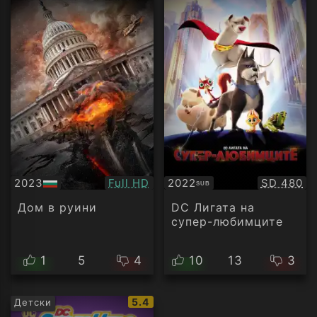
Качество:
Качество
2023
Full HD
2022
SD 480
SUB
БГ
Субтитри
аудио
Дом в руини
DC Лигата на
супер-любимците
1
5
4
10
13
3
IMDb
5.4
Детски
рейтинг: