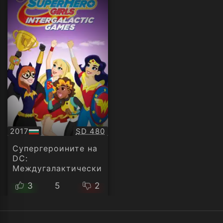
Качество:
2017
SD 480
БГ
аудио
Супергероините на
DC:
Междугалактически
игри
3
5
2