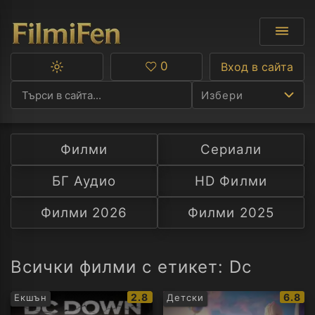
0
Вход в сайта
Превключване
Любими
между
Избери
тъмна
и
светла
тема
Филми
Сериали
Ф
БГ Аудио
HD Филми
С
Филми 2026
Филми 2025
А
Р
Всички филми с етикет: Dc
C
IMDb
IMDb
2.8
6.8
Екшън
Детски
рейтинг:
рейти