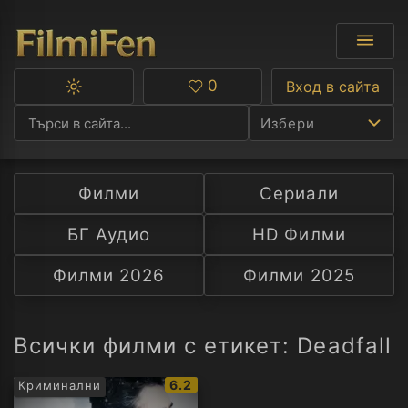
0
Вход в сайта
Превключване
Любими
между
Избери
тъмна
и
светла
тема
Филми
Сериали
Ф
БГ Аудио
HD Филми
С
Филми 2026
Филми 2025
А
Р
Всички филми с етикет: Deadfall
C
IMDb
6.2
Криминални
рейтинг: