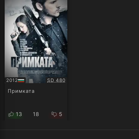
Качество:
2012
SD 480
БГ
аудио
Примката
13
18
5