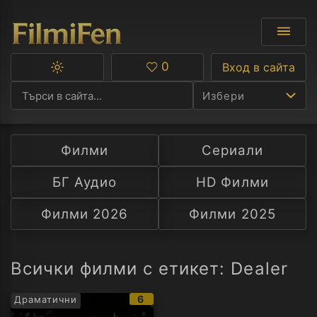
0
Вход в сайта
Превключване
Любими
между
Избери
тъмна
и
светла
тема
Филми
Сериали
Ф
БГ Аудио
HD Филми
С
Филми 2026
Филми 2025
А
Р
Всички филми с етикет: Dealer
C
IMDb
6
Драматични
рейтинг: