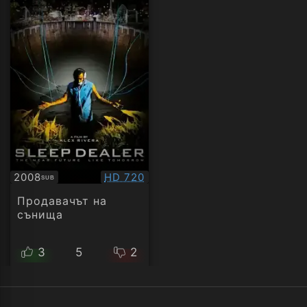
Качество:
2008
HD 720
SUB
Субтитри
Продавачът на
сънища
3
5
2