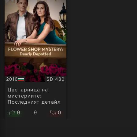
Качество:
2016
SD 480
БГ
аудио
Цветарница на
мистериите:
Последният детайл
9
9
0