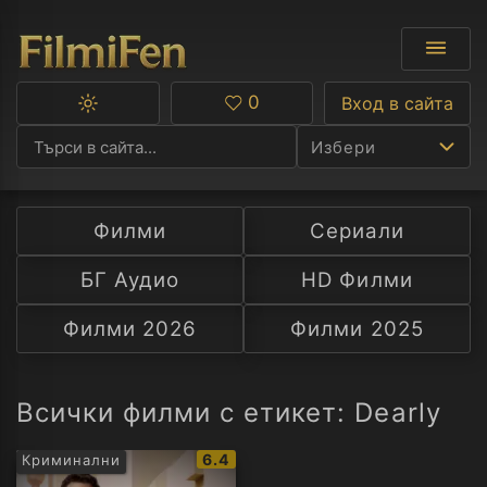
0
Вход в сайта
Превключване
Любими
между
Избери
тъмна
и
светла
тема
Филми
Сериали
Ф
БГ Аудио
HD Филми
С
Филми 2026
Филми 2025
А
Р
Всички филми с етикет: Dearly
C
IMDb
6.4
Криминални
рейтинг: