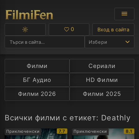
0
Вход в сайта
Превключване
Любими
между
Избери
тъмна
и
светла
тема
Филми
Сериали
Ф
БГ Аудио
HD Филми
С
Филми 2026
Филми 2025
А
Р
Всички филми с етикет: Deathly
C
IMDb
IMDb
7.7
8.1
Приключенски
Приключенски
рейтинг:
рейти