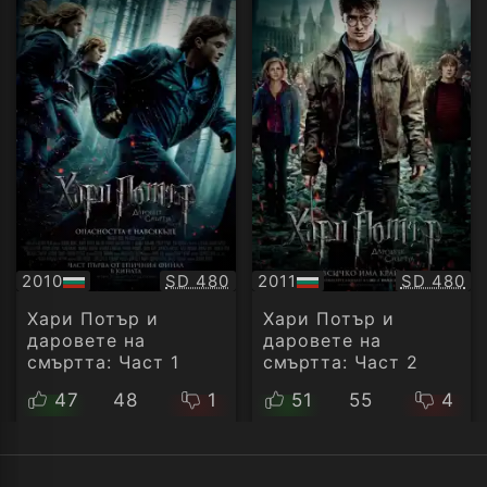
Качество:
Качество
2010
SD 480
2011
SD 480
БГ
БГ
аудио
аудио
Хари Потър и
Хари Потър и
даровете на
даровете на
смъртта: Част 1
смъртта: Част 2
47
48
1
51
55
4