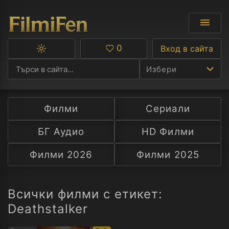
0
Вход в сайта
Превключване
Любими
между
Избери
тъмна
и
светла
тема
Филми
Сериали
Ф
БГ Аудио
HD Филми
С
Филми 2026
Филми 2025
А
Р
Всички филми с етикет:
Deathstalker
C