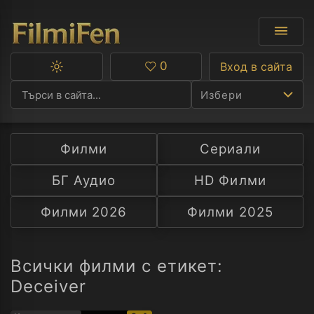
0
Вход в сайта
Превключване
Любими
между
Избери
тъмна
и
светла
тема
Филми
Сериали
Ф
БГ Аудио
HD Филми
С
Филми 2026
Филми 2025
А
Р
Всички филми с етикет:
Deceiver
C