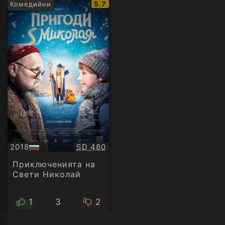
IMDb
5.7
Комедийни
рейтинг:
Качество:
2018
SD 480
БГ
аудио
Приключенията на
Свети Николай
1
3
2