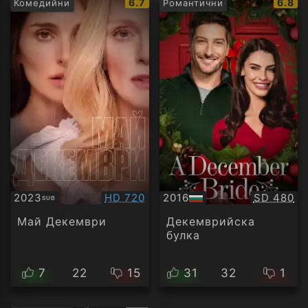
IMDb
IMDb
6.7
6.8
Комедийни
Романтични
рейтинг:
рейти
Качество:
Качество
2023
HD 720
2016
SD 480
SUB
Субтитри
БГ
аудио
Май Декември
Декемврийска
булка
7
22
15
31
32
1