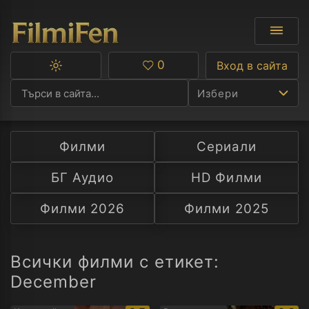
0
Вход в сайта
Превключване
Любими
между
Избери
тъмна
и
светла
тема
Филми
Сериали
Ф
БГ Аудио
HD Филми
С
Филми 2026
Филми 2025
А
Р
Всички филми с етикет:
December
C